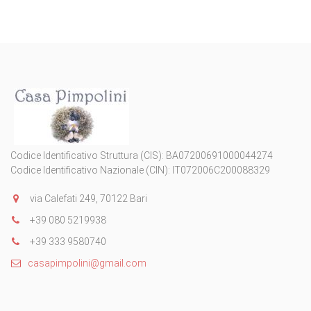
Codice Identificativo Struttura (CIS): BA07200691000044274
Codice Identificativo Nazionale (CIN): IT072006C200088329
via Calefati 249, 70122 Bari
+39 080 5219938
+39 333 9580740
casapimpolini@gmail.com